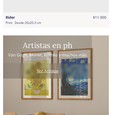
Rider
$11.900
Print
Desde
20x20.3 cm
Artistas en ph
Van Gogh, Monet, Rothko y muchos más
Ver Artistas