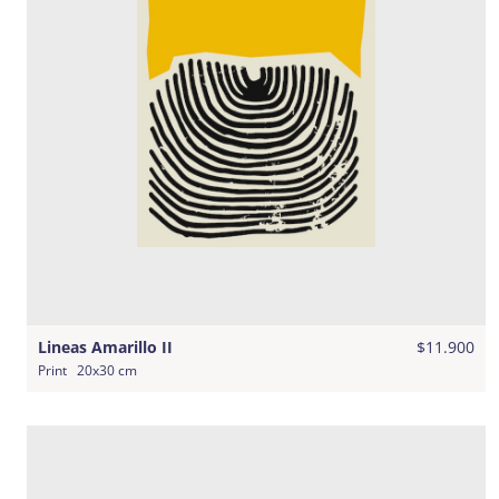
Lineas Amarillo II
$11.900
Print
20x30 cm