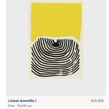
Lineas Amarillo I
$29.900
Print
70x100 cm