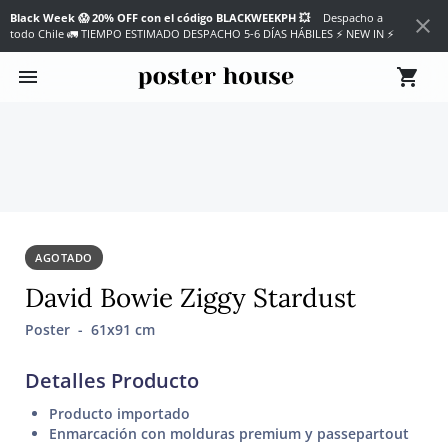
Black Week 😱 20% OFF con el código BLACKWEEKPH 💥
Despacho a
close
todo Chile 🚛 TIEMPO ESTIMADO DESPACHO 5-6 DÍAS HÁBILES
⚡ NEW IN ⚡
menu
shopping_cart
AGOTADO
David Bowie Ziggy Stardust
Poster - 61x91 cm
Detalles Producto
Producto importado
Enmarcación con molduras premium y passepartout