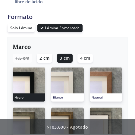
libre de ácido
Formato
Solo Lámina
Lámina Enmarcada
Marco
1.5 cm
2 cm
3 cm
4 cm
Negro
Blanco
Natural
$103.600 - Agotado