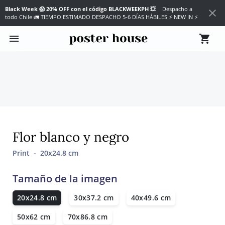
Black Week 😱 20% OFF con el código BLACKWEEKPH 💥
Despacho a
close
todo Chile 🚛 TIEMPO ESTIMADO DESPACHO 5-6 DÍAS HÁBILES
⚡ NEW IN ⚡
menu
shopping_cart
Flor blanco y negro
Print - 20x24.8 cm
Tamaño de la imagen
20x24.8 cm
30x37.2 cm
40x49.6 cm
50x62 cm
70x86.8 cm