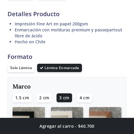
Detalles Producto
Impresión Fine Art en papel 200gsm
Enmarcación con molduras premium y passepartout
libre de ácido
Hecho en Chile
Formato
Solo Lámina
Lámina Enmarcada
Marco
1.5 cm
2 cm
3 cm
4 cm
Agregar al carro - $40.700