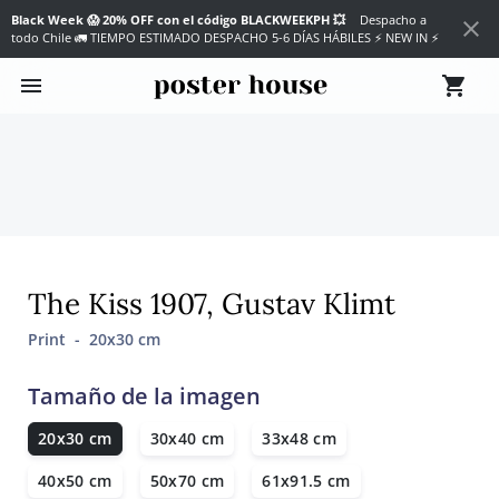
Black Week 😱 20% OFF con el código BLACKWEEKPH 💥
Despacho a
close
todo Chile 🚛 TIEMPO ESTIMADO DESPACHO 5-6 DÍAS HÁBILES
⚡ NEW IN ⚡
menu
shopping_cart
The Kiss 1907, Gustav Klimt
Print - 20x30 cm
Tamaño de la imagen
20x30 cm
30x40 cm
33x48 cm
40x50 cm
50x70 cm
61x91.5 cm